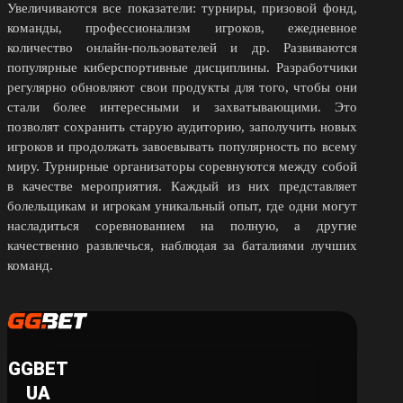
Увеличиваются все показатели: турниры, призовой фонд,
команды, профессионализм игроков, ежедневное
количество онлайн-пользователей и др. Развиваются
популярные киберспортивные дисциплины. Разработчики
регулярно обновляют свои продукты для того, чтобы они
стали более интересными и захватывающими. Это
позволят сохранить старую аудиторию, заполучить новых
игроков и продолжать завоевывать популярность по всему
миру. Турнирные организаторы соревнуются между собой
в качестве мероприятия. Каждый из них представляет
болельщикам и игрокам уникальный опыт, где одни могут
насладиться соревнованием на полную, а другие
качественно развлечься, наблюдая за баталиями лучших
команд.
GGBET
UA