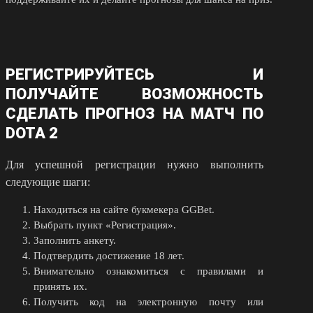
РЕГИСТРИРУЙТЕСЬ И
ПОЛУЧАЙТЕ ВОЗМОЖНОСТЬ
СДЕЛАТЬ ПРОГНОЗ НА МАТЧ ПО
DOTA 2
Для успешной регистрации нужно выполнить
следующие шаги:
Находиться на сайте букмекера GGBet.
Выбрать пункт «Регистрация».
Заполнить анкету.
Подтвердить достижение 18 лет.
Внимательно ознакомиться с правилами и
принять их.
Получить код на электронную почту или