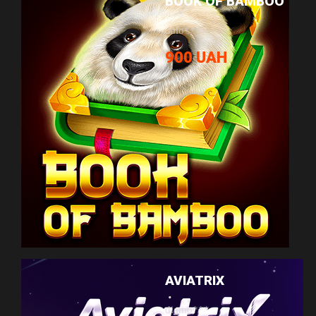
BOOK OF BAMBOO
КАК УДАЧНО СДЕЛАТЬ СТАВКУ
НА DOTA 2?
dalo***
900 UAH
Уделите немного времени киберспортивной
дисциплине для того, чтобы повысить собственные
шансы на успешный прогноз. Придерживайтесь
следующих правил:
Проверяйте результаты команд перед началом
матча. Достаточно проанализировать недавние
результаты коллективов для того, чтобы
определить фаворита.
Следите за тем, каких героев выбирают команды.
На данном этапе часто становится ясно, кто
будет фаворитом противостояния. Это поможет
сделать успешную ставку в режиме Live.
Владейте информацией об актуальной мете.
Знание особенностей популярных героев
AVIATRIX
повысит шансы на победу, ведь вы будете в курсе
того, в каком русле будет развиваться игра.
diamo***