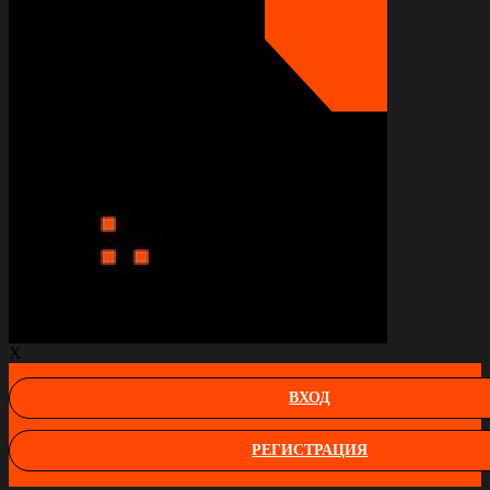
Х
ВХОД
РЕГИСТРАЦИЯ