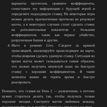
варианты прогнозов, сравните коэффициенты,
сопоставьте эту информацию с будущей игрой и
определите подходящую ставку. На некоторые игры
можно делать прагматичные прогнозы на результат
матча, а в некоторых случаях стоит сделать ставку
на дополнительные показатели с большим
коэффициентом, такие как первое убийство,
разрушенная башня и другие.
Матч в режиме Live. Следите за прямой
трансляцией, анализируйте происходящее на карте,
чтобы вовремя сделать удачную ставку. Ситуация во
время матча может складываться таким образом,
что можно получить неплохой шанс на быструю
ставку с хорошим коэффициентом. В такие
моменты важно не терять время и быстро
реагировать.
Помните, что ставки на Dota 2 — развлечение, а потому
нужно стараться делать так, чтобы получать только
хорошие эмоции. Смотрите матчи любимых команд,
поддерживайте их и делайте прогнозы для шанса на приз.